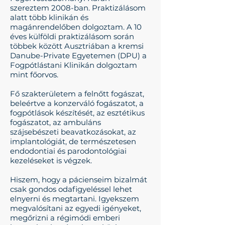
szereztem 2008-ban. Praktizálásom
alatt több klinikán és
magánrendelőben dolgoztam. A 10
éves külföldi praktizálásom során
többek között Ausztriában a kremsi
Danube-Private Egyetemen (DPU) a
Fogpótlástani Klinikán dolgoztam
mint főorvos.
Fő szakterületem a felnőtt fogászat,
beleértve a konzerváló fogászatot, a
fogpótlások készítését, az esztétikus
fogászatot, az ambuláns
szájsebészeti beavatkozásokat, az
implantológiát, de természetesen
endodontiai és parodontológiai
kezeléseket is végzek.
Hiszem, hogy a pácienseim bizalmát
csak gondos odafigyeléssel lehet
elnyerni és megtartani. Igyekszem
megvalósítani az egyedi igényeket,
megőrizni a régimódi emberi