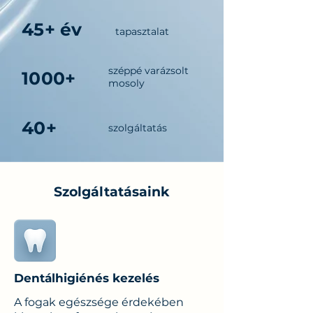
45+ év
tapasztalat
széppé varázsolt
1000+
mosoly
40+
szolgáltatás
Szolgáltatásaink
Dentálhigiénés kezelés
A fogak egészsége érdekében