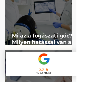
Mi az a fogászati góc?
Milyen hatással van a
szervezet egészére?
Mikor van szükség
fogászati góckutatásra
2024. okt. 28.
és hogyan zajlik?